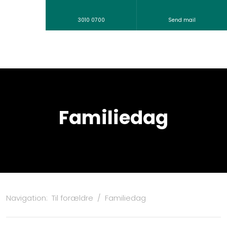
3010 0700
Send mail
Familiedag​
Navigation:
Til forældre
/
Familiedag